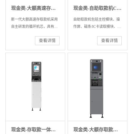
现金类-大额高速存取款机
现金类-自助取款机CW-CDM(FL)30
新一代大额高速存取款机采用
自助取款机包括主控模块、操
自主研发的循环机芯，具有大
作屏、磁条/IC卡读取模块、身
容量出、入钞口设计及大容量
份证阅读模块、凭条打印、现
查看详情
查看详情
钞箱设计，具备远程自动清机
金模块等模块，支持在网点环
加钞功能，机芯性能已达到自
境下，现金取款、冠字号记
主研发品牌领跑者水平。
录、查询、转账、改密、射频
卡（充值、存取款）功能、存
折处理，可扩展DVR监控、生
物识别、身份证识别、条码扫
描、多媒体广告等功能，对现
有自助柜员机设备进行智慧再
升级，提供容量更大的存取款
钞口、更快的钞票处理速度，
有效分流网点柜面业务压力，
增强网点金融服务能力。
现金类-存取款一体机CW-CRM81(F)
现金类-大额存取款机（海外专供）