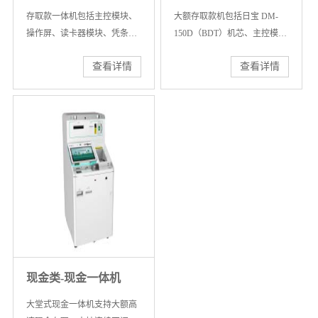
存取款一体机包括主控模块、
大额存取款机包括日宝 DM-
操作屏、读卡器模块、凭条打
150D（BDT）机芯、主控模
印、现金模块等模块，支持在
块、操作屏、磁条/IC卡读取模
查看详情
查看详情
网点环境下，现金存取款、冠
块、身份证阅读模块、凭条打
字号记录、查询、转账、改
印、现金模块等模块，支持在
密、射频卡（充值、存取款）
网点环境下，大额高速现金存
功能、存折处理，可扩展DVR
取，支持连续不间断存钞放
监控、生物识别、身份证识
钞，支持全面额纸币混存、清
别、条码扫描、多媒体广告等
分及零钞兑换，实现了现金业
功能。采用自主研发的循环机
务的一站式综合办理。
芯，具有大容量出、入钞口设
计及大容量钞箱设计，具备远
程自动清机加钞功能，机芯性
能已达到自主研发品牌领跑
者。
现金类-现金一体机
大堂式现金一体机支持大额高