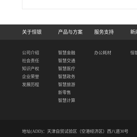
关于恒银
产品与方案
服务支持
新
公司介绍
智慧金融
办公耗材
恒
社会责任
智慧交通
知识产权
智慧医疗
企业荣誉
智慧政务
发展历程
智慧旅游
新零售
智慧计算
地址(ADD)：天津自贸试验区（空港经济区）西八道30号