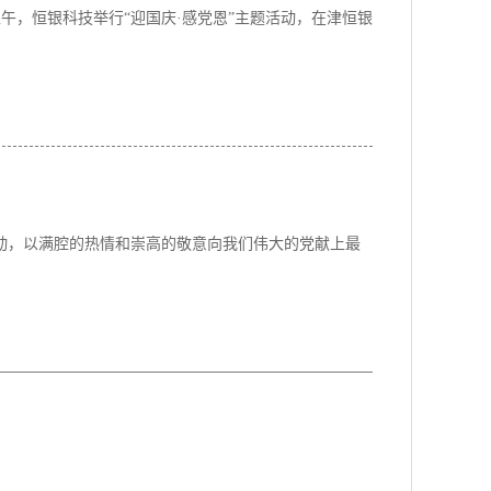
上午，恒银科技举行“迎国庆·感党恩”主题活动，在津恒银
活动，以满腔的热情和崇高的敬意向我们伟大的党献上最