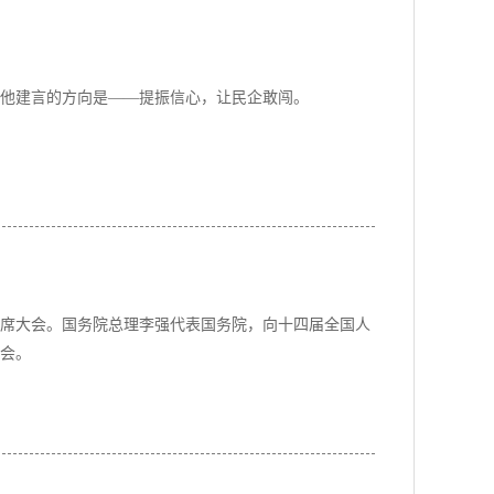
，他建言的方向是——提振信心，让民企敢闯。
出席大会。国务院总理李强代表国务院，向十四届全国人
会。