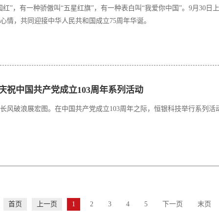
国红”，有一种骄傲叫“五星红旗”，有一种表白叫“我爱你中国”。9月30日
心情，共同迎接中华人民共和国成立75周年华诞。
庆祝中国共产党成立103周年系列活动
长风破浪展宏图。在中国共产党成立103周年之际，恒银科技举行系列
首页
上一页
1
2
3
4
5
下一页
末页