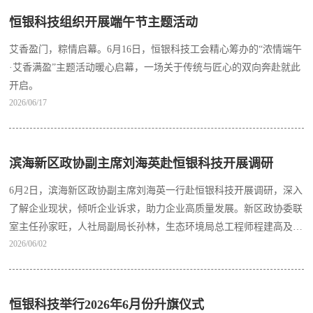
恒银科技组织开展端午节主题活动
艾香盈门，粽情启幕。6月16日，恒银科技工会精心筹办的“浓情端午
·艾香满盈”主题活动暖心启幕，一场关于传统与匠心的双向奔赴就此
开启。
2026/06/17
滨海新区政协副主席刘海英赴恒银科技开展调研
6月2日，滨海新区政协副主席刘海英一行赴恒银科技开展调研，深入
了解企业现状，倾听企业诉求，助力企业高质量发展。新区政协委联
室主任孙家旺，人社局副局长孙林，生态环境局总工程师程建高及保
2026/06/02
税区相关同志参加。
恒银科技举行2026年6月份升旗仪式