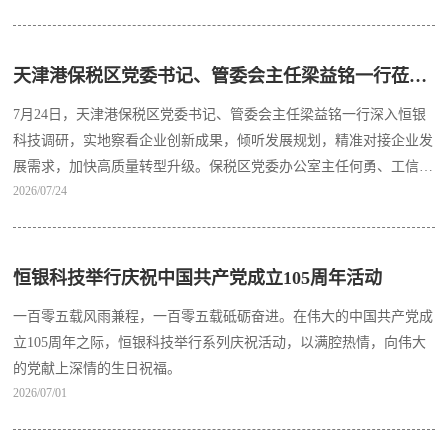
天津港保税区党委书记、管委会主任梁益铭一行莅临恒银科技调研指导
7月24日，天津港保税区党委书记、管委会主任梁益铭一行深入恒银
科技调研，实地察看企业创新成果，倾听发展规划，精准对接企业发
展需求，加快高质量转型升级。保税区党委办公室主任何勇、工信局
2026/07/24
副局长宋家良、投促中心主任尹磊随同调研。公司党委书记、董事长
江浩然，执行总裁张云峰、副总裁张雪晶、党委副书记梁晓刚等热情
接待。
恒银科技举行庆祝中国共产党成立105周年活动
一百零五载风雨兼程，一百零五载砥砺奋进。在伟大的中国共产党成
立105周年之际，恒银科技举行系列庆祝活动，以满腔热情，向伟大
的党献上深情的生日祝福。
2026/07/01