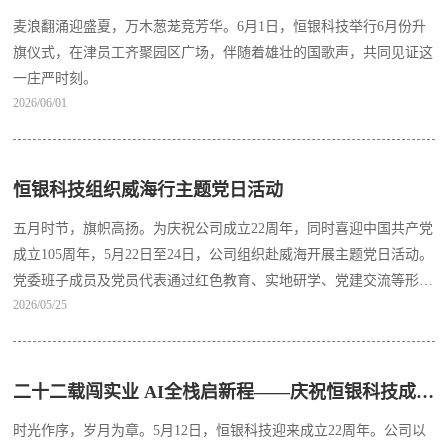
麦浪翻涌迎盛夏，万木葱茏竞芳华。6月1日，恒银科技举行6月份升
旗仪式，在津员工齐聚园区广场，伴随着雄壮的国歌声，共同见证这
一庄严时刻。
2026/06/01
恒银科技组织威海行主题党日活动
五月时节，旗帜高扬。为庆祝公司成立22周年，同时喜迎中国共产党
成立105周年，5月22日至24日，公司组织赴威海开展主题党日活动。
党委班子成员及党员代表通过红色教育、实地研学、党建交流等形
2026/05/25
式，重温峥嵘岁月，凝聚奋进力量。
二十二载闯实业 AI全栈启新程——庆祝恒银科技成立22周年
时光作序，岁月为章。5月12日，恒银科技迎来成立22周年。公司以