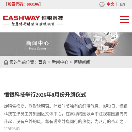
丨
【
股票代码：603106
】
中文
EN
您的当前位置：
首页
新闻中心
恒银新闻
恒银科技举行2026年8月份升旗仪式
蝉鸣催盛夏，旗影映明窗。伴着时节独有的鲜活气息，8月3日，恒银
科技在津员工齐聚园区文体中心，在肃穆的国歌声中注视着国旗冉冉
升起，没有户外的风，却有满室并肩同行的热忱，为八月的奋斗之路
2026/08/03
开篇。