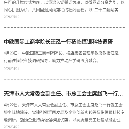
庄严的升旗仪式为序，以重温入党誓词为魂，以微党课分享为引，以
同心拼图为桥，共同回溯风雨兼程的壮阔画卷，以“二十二载闯实业
2026/05/12
AI全栈启新程”之姿，续写高质量发展的崭新华章。
中欧国际工商学院长汪泓一行莅临恒银科技调研
4月23日，中欧国际工商学院院长、横店集团管理学教席教授汪泓一
行前往恒银科技调研指导，助力推动产学研深度融合。
2026/04/24
天津市人大常委会副主任、市总工会主席赵飞一行深入恒银科技调研指导
4月22日，天津市人大常委会副主任、市总工会主席赵飞一行就工会
服务阵地建设、党建引领群团发展及企业创新实践等莅临恒银科技专
题调研，勉励企业持续做强群团优势，以高质量党工建设赋能企业高
2026/04/22
质量发展。市总工会副主席、党组成员张秀强，保税区总工会主席王