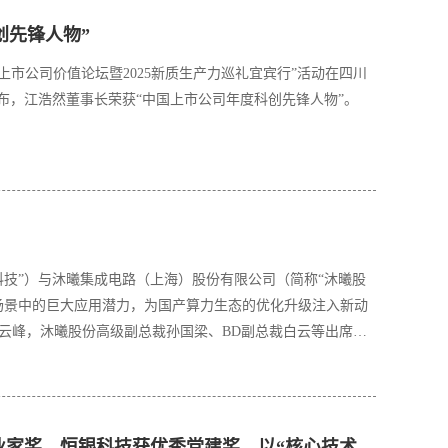
创先锋人物”
国上市公司价值论坛暨2025新质生产力巡礼宜宾行”活动在四川
布，江浩然董事长荣获“中国上市公司年度科创先锋人物”。
银科技”）与沐曦集成电路（上海）股份有限公司（简称“沐曦股
元场景中的巨大应用潜力，为国产算力生态的优化升级注入新动
云峰，沐曦股份高级副总裁孙国梁、BD副总裁白云等出席签
江浩然董事长获“上证鹰·金质量”精锐企业家奖，恒银科技获优秀党建奖，以“核心技术”和“先进文化”双轮驱动高质量发展