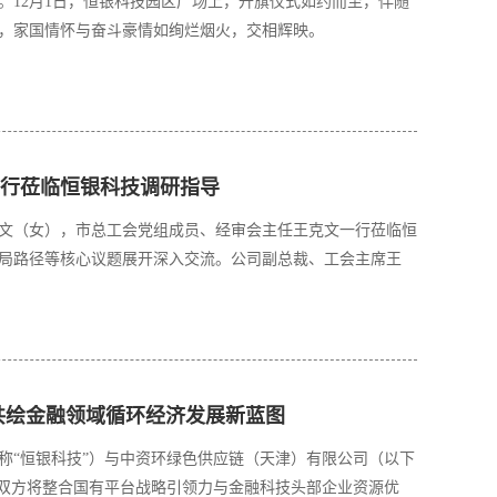
。12月1日，恒银科技园区广场上，升旗仪式如约而至，伴随
行莅临恒银科技调研指导
克文（女），市总工会党组成员、经审会主任王克文一行莅临恒
局路径等核心议题展开深入交流。公司副总裁、工会主席王
共绘金融领域循环经济发展新蓝图
简称“恒银科技”）与中资环绿色供应链（天津）有限公司（以下
。双方将整合国有平台战略引领力与金融科技头部企业资源优