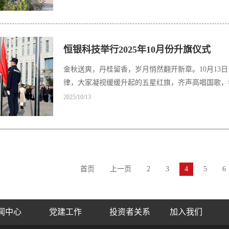
恒银科技举行2025年10月份升旗仪式
金秋送爽，丹桂留香，岁月悄然翻开新章。10月13
律，大家凝视缓缓升起的五星红旗，齐声高唱国歌，
2025/10/13
首页
上一页
2
3
4
5
6
闻中心
党建工作
投资者关系
加入我们