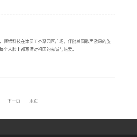
日，恒银科技在津员工齐聚园区广场，伴随着国歌声激昂的旋
每个人脸上都写满对祖国的赤诚与热爱。
下一页
末页