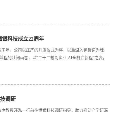
恒银科技成立22周年
22周年。公司以庄严的升旗仪式为序，以重温入党誓词为魂，
，以“二十二载闯实业 AI全栈启新程”之姿，
技调研
学教席教授汪泓一行前往恒银科技调研指导，助力推动产学研深