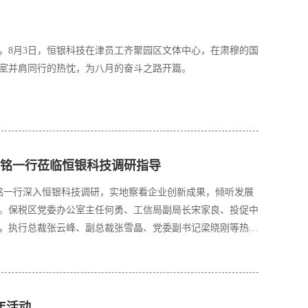
，8月3日，恒银科技在津员工齐聚园区文体中心，在肃穆的国
室并肩同行的热忱，为八月的奋斗之路开篇。
铭一行莅临恒银科技调研指导
益铭一行深入恒银科技调研，实地察看企业创新成果，倾听发展
。保税区党委办公室主任何勇、工信局副局长宋家良、投促中
，执行总裁张云峰、副总裁张雪晶、党委副书记梁晓刚等热情
年活动