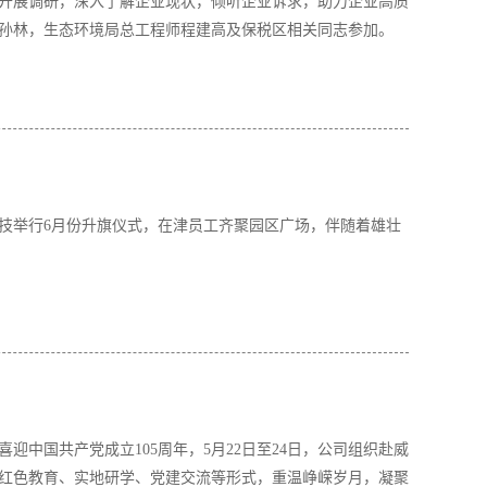
技开展调研，深入了解企业现状，倾听企业诉求，助力企业高质
孙林，生态环境局总工程师程建高及保税区相关同志参加。
科技举行6月份升旗仪式，在津员工齐聚园区广场，伴随着雄壮
迎中国共产党成立105周年，5月22日至24日，公司组织赴威
红色教育、实地研学、党建交流等形式，重温峥嵘岁月，凝聚