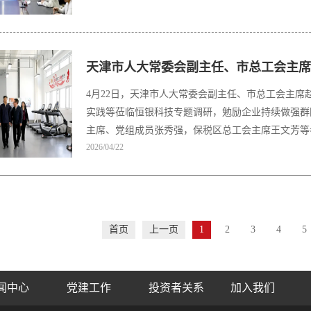
天津市人大常委会副主任、市总工会主席
4月22日，天津市人大常委会副主任、市总工会主
实践等莅临恒银科技专题调研，勉励企业持续做强群
主席、党组成员张秀强，保税区总工会主席王文芳等
2026/04/22
伟，党委副书记梁晓刚等接待。
首页
上一页
1
2
3
4
5
闻中心
党建工作
投资者关系
加入我们