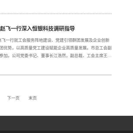
赵飞一行深入恒银科技调研指导
席赵飞一行就工会服务阵地建设、党建引领群团发展及企业创新
团优势，以高质量党工建设赋能企业高质量发展。市总工会副
参加。公司党委书记、董事长江浩然，副总裁、工会主席王
下一页
末页