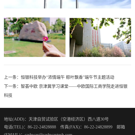
上一条：
恒银科技举办“浓情端午 粽叶飘香”端午节主题活动
下一条：
智荟中欧 京津冀学习课堂——中欧国际工商学院走进恒银
科技
地址(ADD)：天津自贸试验区（空港经济区）西八道30号
电话(TEL)：86-22-24828888 传真(FAX)：86-22-24828899 邮箱
(EMAIL)：cashway@cashwaytech.com