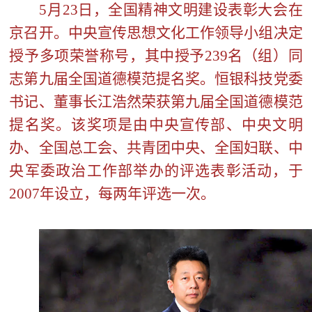
5
月23日，全国精神文明建设表彰大会在
京召开。中央宣传思想文化工作领导小组决定
授予多项荣誉称号，其中授予239名（组）同
志第九届全国道德模范提名奖。
恒银科技党委
书记、董事长江浩然荣获第九届全国道德模范
提名奖。该奖项是由中央宣传部、中央文明
办、全国总工会、共青团中央、全国妇联、中
央军委政治工作部举办的评选表彰活动，于
2007年设立，每两年评选一次。