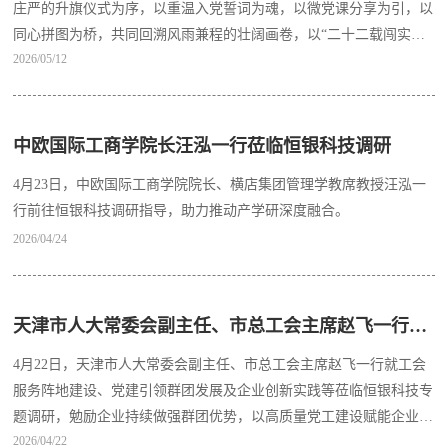
庄严的升旗仪式为序，以重温入党誓词为魂，以微党课分享为引，以
同心拼图为桥，共同回溯风雨兼程的壮阔画卷，以“二十二载闯实业
2026/05/12
AI全栈启新程”之姿，续写高质量发展的崭新华章。
中欧国际工商学院长汪泓一行莅临恒银科技调研
4月23日，中欧国际工商学院院长、横店集团管理学教席教授汪泓一
行前往恒银科技调研指导，助力推动产学研深度融合。
2026/04/24
天津市人大常委会副主任、市总工会主席赵飞一行深入恒银科技调研指导
4月22日，天津市人大常委会副主任、市总工会主席赵飞一行就工会
服务阵地建设、党建引领群团发展及企业创新实践等莅临恒银科技专
题调研，勉励企业持续做强群团优势，以高质量党工建设赋能企业高
2026/04/22
质量发展。市总工会副主席、党组成员张秀强，保税区总工会主席王