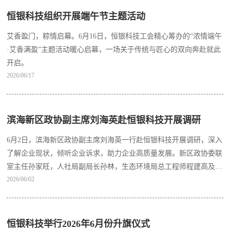
恒银科技组织开展端午节主题活动
艾香盈门，粽情启幕。6月16日，恒银科技工会精心筹办的“浓情端午
·艾香满盈”主题活动暖心启幕，一场关于传统与匠心的双向奔赴就此
开启。
2026/06/17
滨海新区政协副主席刘海英赴恒银科技开展调研
6月2日，滨海新区政协副主席刘海英一行赴恒银科技开展调研，深入
了解企业现状，倾听企业诉求，助力企业高质量发展。新区政协委联
室主任孙家旺，人社局副局长孙林，生态环境局总工程师程建高及保
2026/06/02
税区相关同志参加。
恒银科技举行2026年6月份升旗仪式