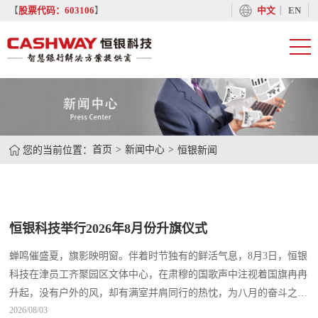
丨
【
股票代码：603106
】
中文
EN
您的当前位置：
首页
新闻中心
恒银新闻
恒银科技举行2026年8月份升旗仪式
蝉鸣催盛夏，旗影映明窗。伴着时节独有的鲜活气息，8月3日，恒银
科技在津员工齐聚园区文体中心，在肃穆的国歌声中注视着国旗冉冉
升起，没有户外的风，却有满室并肩同行的热忱，为八月的奋斗之路
2026/08/03
开篇。