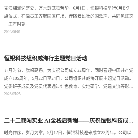
麦浪翻涌迎盛夏，万木葱茏竞芳华。6月1日，恒银科技举行6月份升
旗仪式，在津员工齐聚园区广场，伴随着雄壮的国歌声，共同见证这
一庄严时刻。
2026/06/01
恒银科技组织威海行主题党日活动
五月时节，旗帜高扬。为庆祝公司成立22周年，同时喜迎中国共产党
成立105周年，5月22日至24日，公司组织赴威海开展主题党日活动。
党委班子成员及党员代表通过红色教育、实地研学、党建交流等形
2026/05/25
式，重温峥嵘岁月，凝聚奋进力量。
二十二载闯实业 AI全栈启新程——庆祝恒银科技成立22周年
时光作序，岁月为章。5月12日，恒银科技迎来成立22周年。公司以