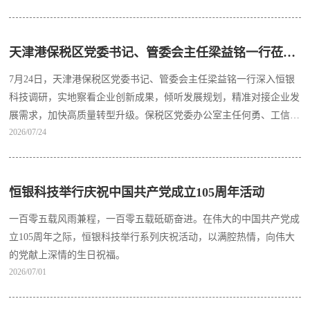
天津港保税区党委书记、管委会主任梁益铭一行莅临恒银科技调研指导
7月24日，天津港保税区党委书记、管委会主任梁益铭一行深入恒银
科技调研，实地察看企业创新成果，倾听发展规划，精准对接企业发
展需求，加快高质量转型升级。保税区党委办公室主任何勇、工信局
2026/07/24
副局长宋家良、投促中心主任尹磊随同调研。公司党委书记、董事长
江浩然，执行总裁张云峰、副总裁张雪晶、党委副书记梁晓刚等热情
接待。
恒银科技举行庆祝中国共产党成立105周年活动
一百零五载风雨兼程，一百零五载砥砺奋进。在伟大的中国共产党成
立105周年之际，恒银科技举行系列庆祝活动，以满腔热情，向伟大
的党献上深情的生日祝福。
2026/07/01