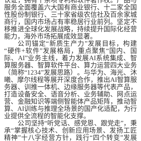
认证，拥有千余项专利和软件著作权。产品与
服务全面覆盖六大国有商业银行、十二家全国
性股份制银行、三十家省级农信社及百余家城
商行，国内市场占有率稳居行业前列。坚定不
移推进全球化发展战略，持续提升国际化经营
能力，海外市场拓展成效显著。
公司锚定“新质生产力”发展目标，构建
“硬件+软件”发展格局，重点聚焦“国内、国
际、AI”业务主线，着力发展AI系统集成、智
算服务器、智算软件平台、算力运营四大业务
（简称“1234”发展思路）。与华为、海光、沐
曦、摩尔线程等展开深度合作，推出AI智算服
务器、训推一体机、边缘服务器等代表产品，
打造设备安全、语音分析、业务辅助、网点运
营、金融知识等端侧智能体产品矩阵，推动智
算、AI训练与推理全场景的国产化适配，为行
业提供全流程的智能化支撑。
公司坚持“听党话、感党恩、跟党走”，秉
承“掌握核心技术、创新应用场景、发扬工匠
精神”十八字经营方针，践行“四个转变”发展