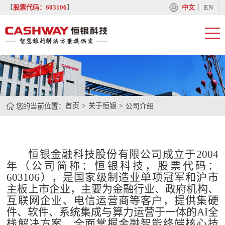
丨
【
股票代码：603106
】
中文
EN
您的当前位置：
首页
关于恒银
公司介绍
恒银金融科技股份有限公司成立于2004
年（公司简称：恒银科技，股票代码：
603106），是国家级制造业单项冠军和沪市
主板上市企业，主要为金融行业、政府机构、
互联网企业、电信运营商等客户，提供集硬
件、软件、系统集成与算力运营于一体的AI全
栈解决方案。全面掌握金融智能终端核心技