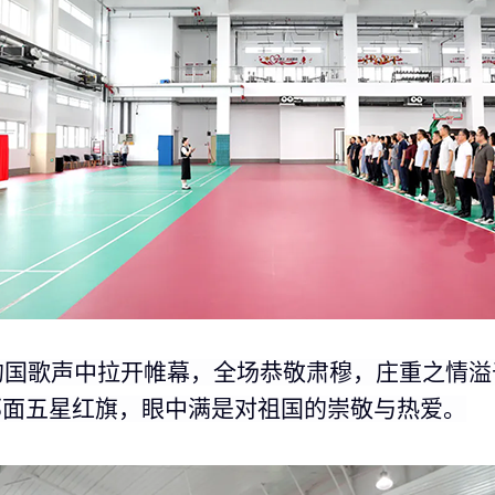
的国歌声中拉开帷幕，全场恭敬肃穆，庄重之情溢
那面五星红旗，眼中满是对祖国的崇敬与热爱。