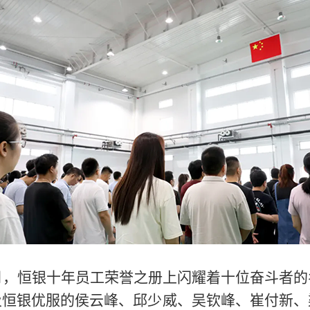
月，恒银十年员工荣誉之册上闪耀着十位奋斗者的
及恒银优服的侯云峰、邱少威、吴钦峰、崔付新、