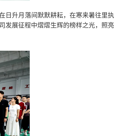
在日升月落间默默耕耘，在寒来暑往里执
司发展征程中熠熠生辉的榜样之光，照亮