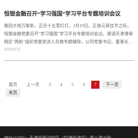
恒银金融召开“学习强国”学习平台专题培训会议
春回大地万象新，正月十五雪打灯。2月19日，正值元宵佳节之际，
恒银金融党委召开“学习强国”学习平台专题培训会议。邀请天津港保
税区“两新”组织党委宣讲人员做专题辅导。公司党委书记、董事长江
2019/02/21
浩然，副总裁张云峰、王伟、赵再兴、张泉，在津总部中层及以上领
导、全体党员、预备党员和积极分子参加会议。驻外分支机构通过远
程视频会议系统进行学习。会议由公司党委副书记蒋晗主持。
首页
上一页
3
4
5
6
7
下一页
末页
地址(ADD)：天津自贸试验区（空港经济区）西八道30号