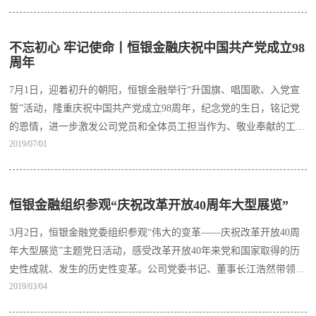
不忘初心 牢记使命丨恒银金融庆祝中国共产党成立98
周年
7月1日，迎着初升的朝阳，恒银金融举行“升国旗、唱国歌、入党宣
誓”活动，隆重庆祝中国共产党成立98周年，纪念党的生日，铭记党
的恩情，进一步激发公司党员和全体员工担当作为、敬业奉献的工作
2019/07/01
热情。公司党委书记江浩然，党委委员张云峰、王伟、梁晓刚，副总
裁张泉，总裁助理曹永国以及在津全体党员和员工参加活动。公司党
委副书记蒋晗主持仪式。
恒银金融组织参观“庆祝改革开放40周年大型展览”
3月2日，恒银金融党委组织参观“伟大的变革——庆祝改革开放40周
年大型展览”主题党日活动，感受改革开放40年来党和国家取得的历
史性成就、发生的历史性变革。公司党委书记、董事长江浩然带领在
2019/03/04
津全体党员参加活动。