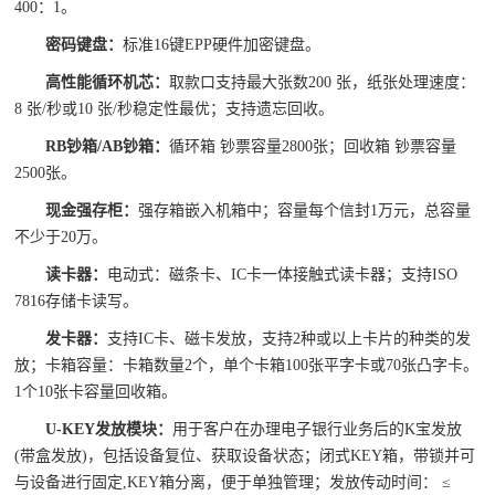
400：1。
密码键盘：
标准16键EPP硬件加密键盘。
高性能循环机芯：
取款口支持最大张数200 张，纸张处理速度：
8 张/秒或10 张/秒稳定性最优；支持遗忘回收。
RB钞箱/AB钞箱：
循环箱 钞票容量2800张；回收箱 钞票容量
2500张。
现金强存柜：
强存箱嵌入机箱中；容量每个信封1万元，总容量
不少于20万。
读卡器：
电动式：磁条卡、IC卡一体接触式读卡器；支持ISO
7816存储卡读写。
发卡器：
支持IC卡、磁卡发放，支持2种或以上卡片的种类的发
放；卡箱容量：卡箱数量2个，单个卡箱100张平字卡或70张凸字卡。
1个10张卡容量回收箱。
U-KEY发放模块：
用于客户在办理电子银行业务后的K宝发放
(带盒发放)，包括设备复位、获取设备状态；闭式KEY箱，带锁并可
与设备进行固定,KEY箱分离，便于单独管理；发放传动时间： ≤