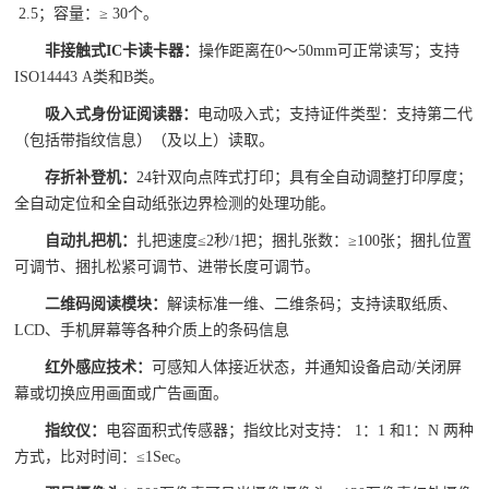
2.5；容量：≥ 30个。
非接触式IC卡读卡器：
操作距离在0～50mm可正常读写；支持
ISO14443 A类和B类。
吸入式身份证阅读器：
电动吸入式；支持证件类型：支持第二代
（包括带指纹信息）（及以上）读取。
存折补登机：
24针双向点阵式打印；具有全自动调整打印厚度；
全自动定位和全自动纸张边界检测的处理功能。
自动扎把机：
扎把速度≤2秒/1把；捆扎张数：≥100张；捆扎位置
可调节、捆扎松紧可调节、进带长度可调节。
二维码阅读模块：
解读标准一维、二维条码；支持读取纸质、
LCD、手机屏幕等各种介质上的条码信息
红外感应技术：
可感知人体接近状态，并通知设备启动/关闭屏
幕或切换应用画面或广告画面。
指纹仪：
电容面积式传感器；指纹比对支持： 1：1 和1：N 两种
方式，比对时间：≤1Sec。