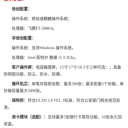
信创配置：
操作系统：统信或麒麟操作系统；
处理器：飞腾FT-2000/4。
非信创配置：
操作系统：支持Windows 操作系统。
处理器：Intel/英特尔 酷睿 i5 3.3Ghz。
客户操作
屏：
电容触摸屏，
15寸/17寸/18.5寸三种可选；；具备
防侧窥功能、防尘、防水、防爆。
循环机芯：
单笔存取款张数：最多300张；最多配备5个钞箱，单
钞箱容量最大3400张。
保险柜：
符合UL291 LEVEL 1标准，符合公安部门相关规范标
准。
退卡模块（选配）：
支持最多5张银行卡暂存功能，10张永久回
收盒。