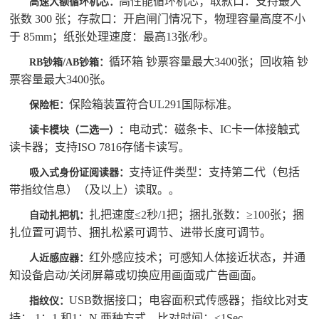
高性能循环机芯；取款口：支持最大
高速大额循环机芯：
张数 300 张；存款口：开启闸门情况下，物理容量高度不小
于 85mm；纸张处理速度：最高13张/秒。
循环箱 钞票容量最大3400张；回收箱 钞
RB钞箱/AB钞箱：
票容量最大3400张。
保险箱装置符合UL291国际标准
保险柜：
。
电动式：磁条卡、IC卡一体接触式
读卡模块（二选一）：
读卡器；支持ISO 7816存储卡读写
。
支持证件类型：支持第二代（包括
吸入式身份证阅读器：
带指纹信息）（及以上）读取。
。
扎把速度≤2秒/1把；捆扎张数：≥100张；捆
自动扎把机：
扎位置可调节、捆扎松紧可调节、进带长度可调节。
红外感应技术；可感知人体接近状态，并通
人近感应器：
知设备启动/关闭屏幕或切换应用画面或广告画面。
USB数据接口；电容面积式传感器；指纹比对支
指纹仪：
持： 1：1 和1：N 两种方式，比对时间：≤1Sec。