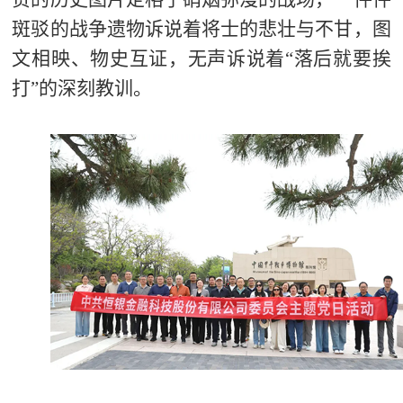
斑驳的战争遗物诉说着将士的悲壮与不甘，图
文相映、物史互证，无声诉说着“落后就要挨
打”的深刻教训。