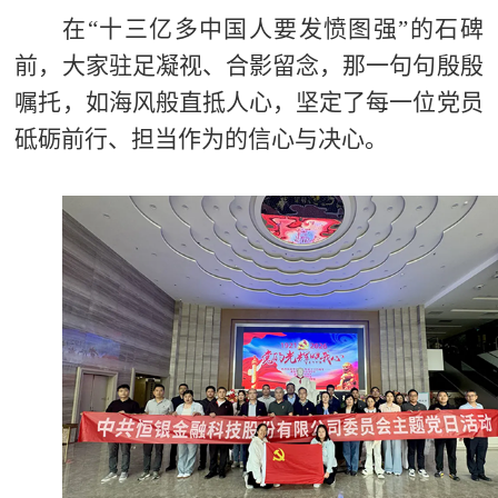
在“十三亿多中国人要发愤图强”的石碑
前，大家驻足凝视、合影留念，那一句句殷殷
嘱托，如海风般直抵人心，坚定了每一位党员
砥砺前行、担当作为的信心与决心。