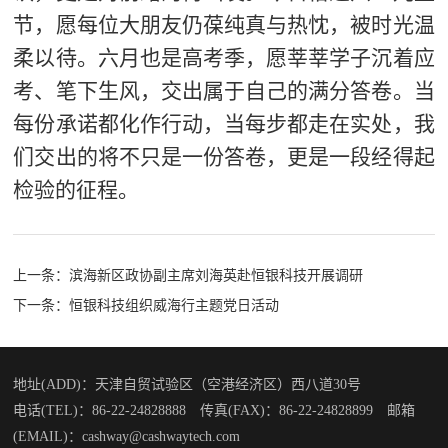
节，愿每位大朋友仍葆纯真与热忱，被时光温
柔以待。六月也是高考季，愿莘莘学子沉着应
考、笔下生风，交出属于自己的满分答卷。当
每份承诺都化作行动，当每步都走在实处，我
们交出的将不只是一份答卷，更是一段经得起
检验的征程。
上一条：
滨海新区政协副主席刘海英赴恒银科技开展调研
下一条：
恒银科技组织威海行主题党日活动
地址(ADD)：天津自贸试验区（空港经济区）西八道30号
电话(TEL)：86-22-24828888 传真(FAX)：86-22-24828899 邮箱
(EMAIL)：cashway@cashwaytech.com