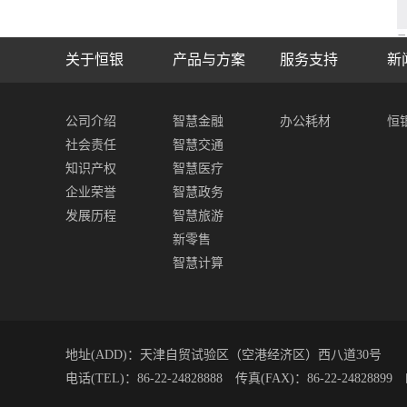
关于恒银
产品与方案
服务支持
新
公司介绍
智慧金融
办公耗材
恒
社会责任
智慧交通
知识产权
智慧医疗
企业荣誉
智慧政务
发展历程
智慧旅游
新零售
智慧计算
地址(ADD)：天津自贸试验区（空港经济区）西八道30号
电话(TEL)：86-22-24828888 传真(FAX)：86-22-24828899 邮