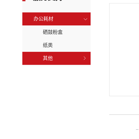
办公耗材
硒鼓粉盒
纸类
其他