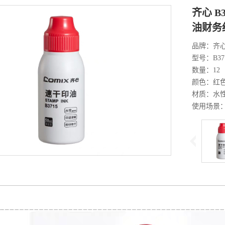
齐心 
油财务红
品牌：齐
型号：B37
数量：12
颜色：红
材质：水
使用场景