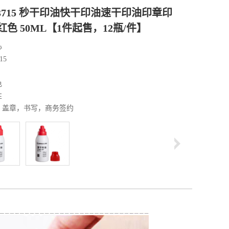
B3715 秒干印油快干印油速干印油印章印
色 50ML【1件起售，12瓶/件】
心
15
色
性
：盖章，书写，商务签约