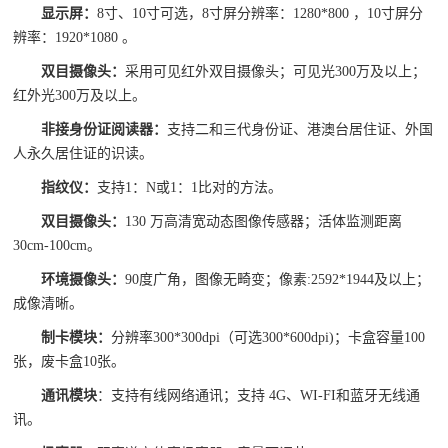
显示屏：
8寸、10寸可选，8寸屏分辨率：1280*800 ，
10寸屏分
辨率：1920*1080
。
双目
摄像头：
采用可见红外双目摄像头；可见光300万及以上；
红外光300万及以上。
非接身份证阅读器：
支持二和三代身份证、港澳台居住证、外国
人永久居住证的识读。
指纹仪：
支持1：N或1：1比对的方法。
双目摄像
头：
130 万高清宽动态图像传感器；活体监测距离
30cm-100cm。
环境摄像头：
90度广角，图像无畸变；像素:2592*1944及以上；
成像清晰。
制卡模块：
分辨率300*300dpi（可选300*600dpi)；卡盒容量100
张，废卡盒10张。
通讯模块
：支持有线网络通讯；支持 4G、WI-FI和蓝牙无线通
讯。