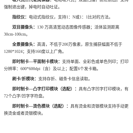
强制退出键，掉电时自动吐证。
指纹仪：
电动式指纹仪，支持1：N或1：1比对的方法。
双目摄像
头：
130 万高清宽动态图像传感器；活体监测距离
30cm-100cm。
全景摄像头：
高清，不低于200万像素，原生捕获幅面不低于
1280*1024；支持160度以上广角。
即时制卡—平面制卡模块：
支持单面、全彩色或单色列印；打印
分辨率：600*600dpi（含）及以上；配置6个发卡箱。
刷卡/折模块：
支持存折、磁条卡信息读取。
即时制卡—凸字打印模块（选配）：
具有凸字凹字打印模块，有
72个凸字/凹字字符盘。
即时制卡—烫色模块（选配）：
具有烫金和烫银模块支持手动更
换烫金或者烫银模块。