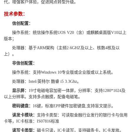
代，增强客户体验，促进网点转型升级。
技术参数：
信创配置：
操
作
系
统：统信操作系统UOS V20（含）或麒麟桌面版V10以上
版本；
处理器：基于ARM架
构（主频2.6GHZ及以上、核数4核及以
上）。
非信创配置：
操作系统：
支持
Windows 10专业版或企业版或以上系统
。
处理器：Intel/英特尔 酷睿 i5 3.3Ghz。
显示
屏：
19寸电磁电容加密一体屏，分
辨率：支持1280*1024及
以上分辨率。支持多点触摸，配备电磁笔。
密码键盘：
16键，标准EPP硬件加密键盘,支持盲文提示。
读发卡模
块：
支持卡类型：可读取金融行业发行的银行卡与信用
卡等，IC卡标准：IS07816标准
读写卡类型：
磁卡只读，IC卡读写，支持磁条卡、IC卡发放。