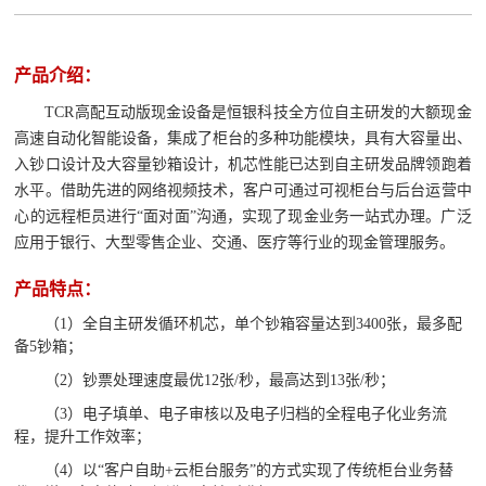
产品介绍：
TCR高配互动版现金设备是恒银科技全
方位自主研发的大额现金
高速自动化智能设备，集成了柜台的多种功能模块，具有大容量出、
入钞口设计及大容量钞箱设计，机芯性能已达到自主研发品牌领跑着
水平。借助先进的网络视频技术，客户可通过可视柜台与后台运营中
心的远程柜员进行“面对面”沟通，实现了现金业务一站式办理。广泛
应用于银行、大型零售企业、交通、医疗等行业的现金管理服务。
产品特点：
（1）全自主研
发循环机芯，单个钞箱容量达到3400张，最多配
备5钞箱；
（2）钞票处理速度最优12张/秒，最高达到13张/秒；
（3）电子填单、电子审核以及电子归档的全程电子化业务流
程，提升工作效率；
（4）以“客户自助+云柜台服务”的方式实现了传统柜台业务替