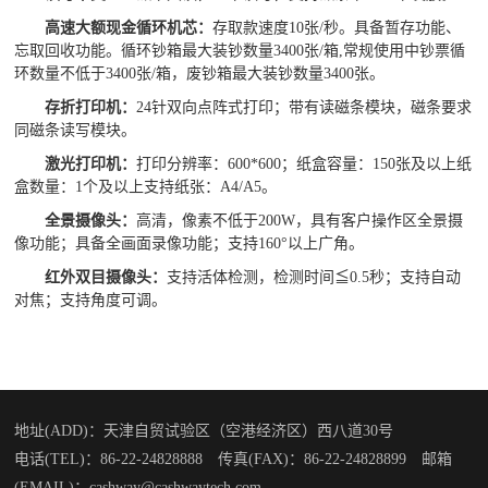
高速大额现金循环机芯：
存取款速度10张/秒。具备暂存功能、
忘取回收功能。循环钞箱最大装钞数量3400张/箱,常规使用中钞票循
环数量不低于3400张/箱，废钞箱最大装钞数量3400张。
存折打印机：
24针双向点阵式打印；带有读磁条模块，磁条要求
同磁条读写模块。
激光打印机：
打印分辨率：600*600；
纸盒容量：150张及以上纸
盒数量：1个及以上支持纸张：A4/A5。
全景摄像
头：
高清，像素不低于200W，具有客户操作区全景摄
像功能；具备全画面录像功能；支持160°以上广角。
红外双目摄像头
：
支持活体检测，检测时间≦0.5秒；支持自动
对焦；支持角度可调。
地址(ADD)：天津自贸试验区（空港经济区）西八道30号
电话(TEL)：86-22-24828888 传真(FAX)：86-22-24828899 邮箱
(EMAIL)：cashway@cashwaytech.com