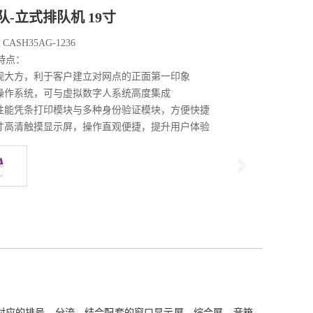
队-立式排队机 19寸
SH35AG-1236
特点：
观大方，利于客户建立对网点的正面第一印象
操作系统，可与虚拟数字人系统高度集成
性能凭条打印模块与多种身份验证模块，方便快捷
9寸高清触摸显示屏，操作直观便捷，提升用户体验
进行对应的排号、分流。结合配套的窗口显示屏、综合屏、音箱、