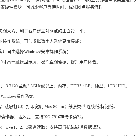
外置硬件模块，可减少客户等待时间，优化网点服务流程。
计美观大方，利于客户建立对网点的正面第一印；
活的操作系统，可与虚拟数字人系统高度集成；
客户自由选择Windows/安卓操作系统；
19寸高清触摸显示屏，操作直观便捷，提升用户体验。
U：i3 2120 主频3.3GHz或以上；
内存：DDR3 4GB；
硬盘：1TB HDD
。
：
Windows操作系统。
机：
热敏打印；
打印宽度:Max.80mm；
纸张类型:连续纸/标记纸。
卡读卡器：
插入式；
支持ISO 7816存储卡读写
。
器：
支持1、2、3磁道读取；
支持高低抗磁磁道数据读取。