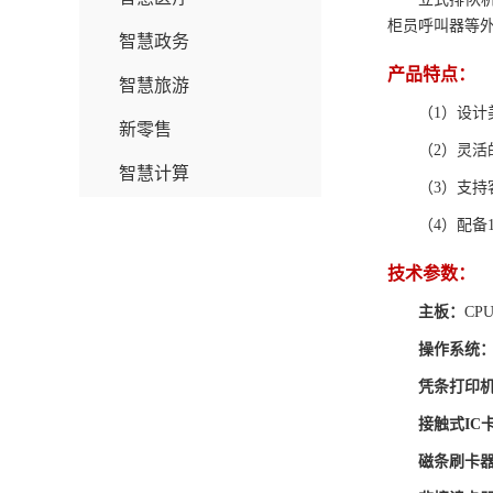
柜员呼叫器等
智慧政务
产品特点：
智慧旅游
（1）设
新零售
（2）灵
智慧计算
（3）支持
（4）配备
技术参数：
主板：
CP
操作系统
凭条打印
接触式IC
磁条刷卡