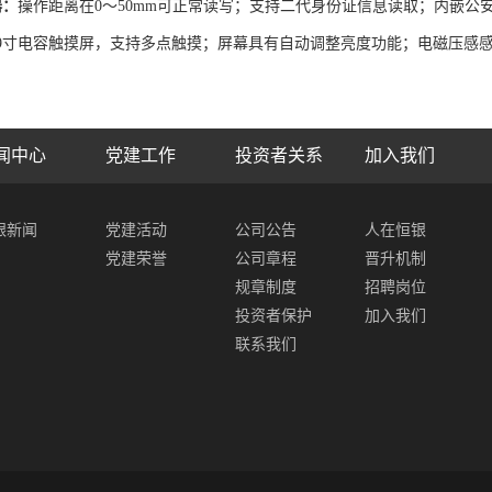
器：
操作距离在0～50mm可正常读写；
支持二代身份证信息读取；内嵌公
19寸电容触摸屏，
支持多点触摸；
屏幕具有自动调整亮度功能；
电磁压感
闻中心
党建工作
投资者关系
加入我们
银新闻
党建活动
公司公告
人在恒银
党建荣誉
公司章程
晋升机制
规章制度
招聘岗位
投资者保护
加入我们
联系我们