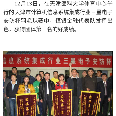
12
月13日，在天津医科大学体育中心举
行的天津市计算机信息系统集成行业三星电子
安防杯羽毛球赛中，恒银金融代表队发挥出
色，获得团体第一名的好成绩。