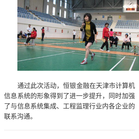
通过此次活动，恒银金融在天津市计算机
信息系统的形象得到了进一步提升，同时加强
了与信息系统集成、工程监理行业内各企业的
联系沟通。