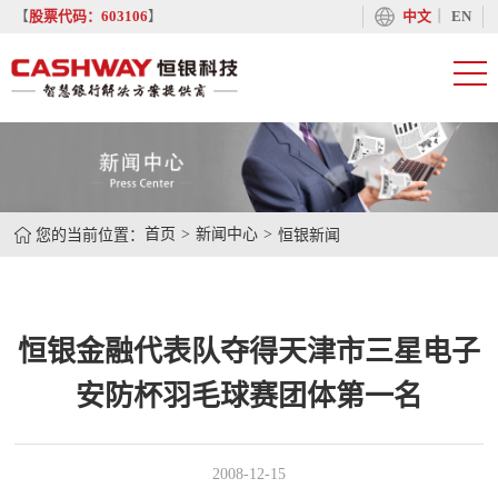
丨
【
股票代码：603106
】
中文
EN
您的当前位置：
首页
新闻中心
恒银新闻
恒银金融代表队夺得天津市三星电子
安防杯羽毛球赛团体第一名
2008-12-15