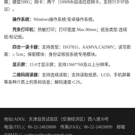
展；
硬盘500G；
网卡：两个（1000Mb自适应双网卡，支持TCP/IP协
议）。
操作系统：
Windows操作系统/安卓操作系统。
凭条打印机：
热敏打印；
打印宽度:Max.80mm；
纸张类型:连续
纸/标记纸。
四合一读卡器：
支持类型：ISO7811，AAMVA,CADMV；
读写距
离：≤ 5cm；
保密模块：身份证核验系统专用模块。
显示屏：
15.6寸显示屏；
支持1366*768及以上分辨率
。
二维码阅读器：
支持连续读取；
支持读取纸质、LCD、手机屏幕
等各种介质上的条码信息；
解码速度＜2S。
地址(ADD)：天津自贸试验区（空港经济区）西八道30号
电话(TEL)：86-22-24828888 传真(FAX)：86-22-24828899 邮箱
(EMAIL)：cashway@cashwaytech.com