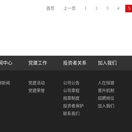
首页
上一页
1
2
3
4
5
闻中心
党建工作
投资者关系
加入我们
银新闻
党建活动
公司公告
人在恒银
党建荣誉
公司章程
晋升机制
规章制度
招聘岗位
投资者保护
加入我们
联系我们