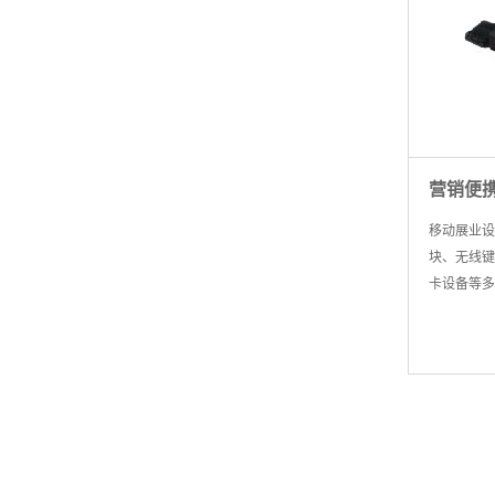
营销便
移动展业设
块、无线键
卡设备等多
度高，整体
下办理业务
围。