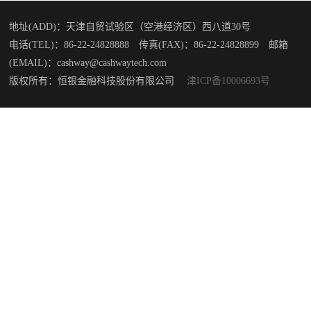
地址(ADD)：天津自贸试验区（空港经济区）西八道30号
电话(TEL)：86-22-24828888 传真(FAX)：86-22-24828899 邮箱
(EMAIL)：cashway@cashwaytech.com
版权所有：恒银金融科技股份有限公司
津ICP备10006693号